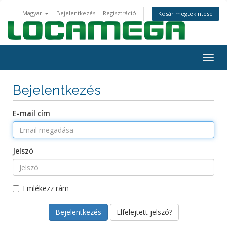
Magyar
Bejelentkezés
Regisztráció
Kosár megtekintése
Togg
navig
Bejelentkezés
E-mail cím
Jelszó
Emlékezz rám
Elfelejtett jelszó?