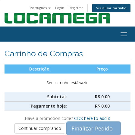
Português
Login
Registrar
Visualizar carrinho
Togg
navig
Carrinho de Compras
Descrição
Preço
Seu carrinho está vazio
Subtotal:
R$ 0,00
Pagamento hoje:
R$ 0,00
Have a promotion code?
Click here to add it
Finalizar Pedido
Continuar comprando