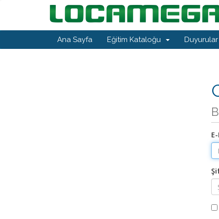
Ana Sayfa
Eğitim Kataloğu
Duyurular
G
B
E-
Şi