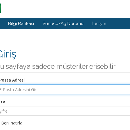
Bilgi Bankası
Sunucu/Ağ Durumu
İletişim
iriş
u sayfaya sadece müşteriler erişebilir
Posta Adresi
fre
Beni hatırla