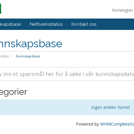
Norwegia
skapsbase
Nettverksstatus
Kontakt oss
nnskapsbase
rådet
Kunnskapsbase
egorier
Ingen artikler funnet
Powered by
WHMCompleteSol