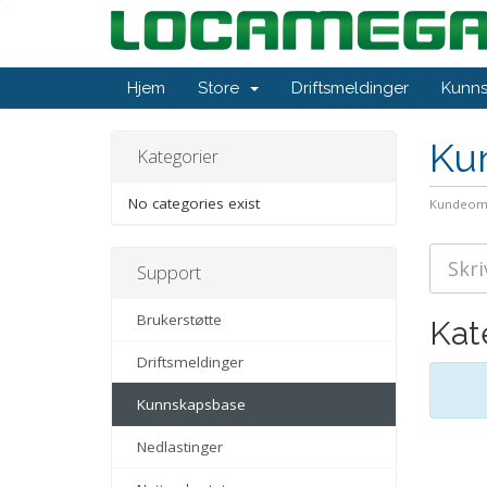
Hjem
Store
Driftsmeldinger
Kunn
Ku
Kategorier
No categories exist
Kundeom
Support
Brukerstøtte
Kat
Driftsmeldinger
Kunnskapsbase
Nedlastinger