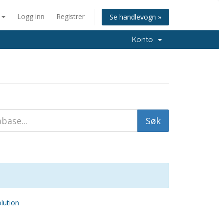
n
Logg inn
Registrer
Se handlevogn »
Konto
ution