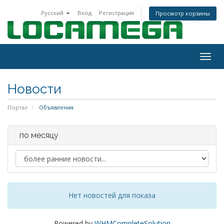
Русский
Вход
Регистрация
Просмотр корзины
Togg
navig
Новости
Портал
Объявления
по месяцу
Нет новостей для показа
Powered by
WHMCompleteSolution