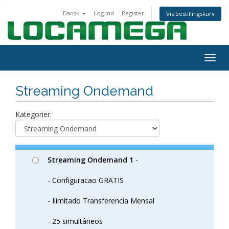
Dansk
Log ind
Register
Vis bestillingskurv
Togg
navig
Streaming Ondemand
Kategorier:
Streaming Ondemand 1
-
- Configuracao GRATIS
- Ilimitado Transferencia Mensal
- 25 simultâneos