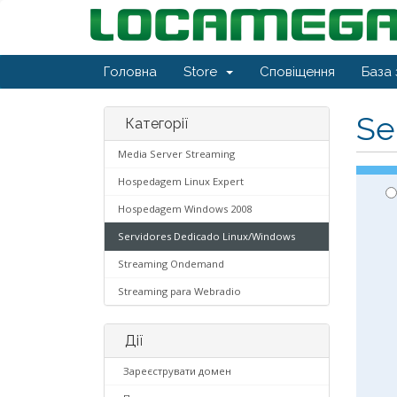
Головна
Store
Сповіщення
База 
Se
Категорії
Media Server Streaming
Hospedagem Linux Expert
Hospedagem Windows 2008
Servidores Dedicado Linux/Windows
Streaming Ondemand
Streaming para Webradio
Дії
Зареєструвати домен