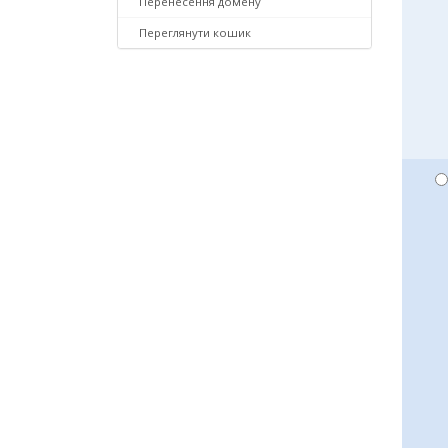
Перенесення домену
Переглянути кошик