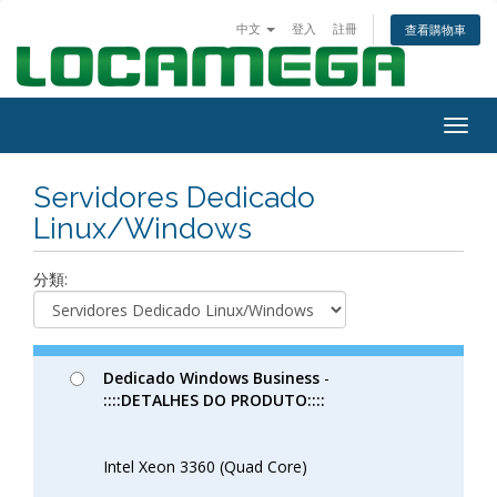
中文
登入
註冊
查看購物車
Togg
navig
Servidores Dedicado
Linux/Windows
分類:
Dedicado Windows Business
-
::::DETALHES DO PRODUTO::::
Intel Xeon 3360 (Quad Core)