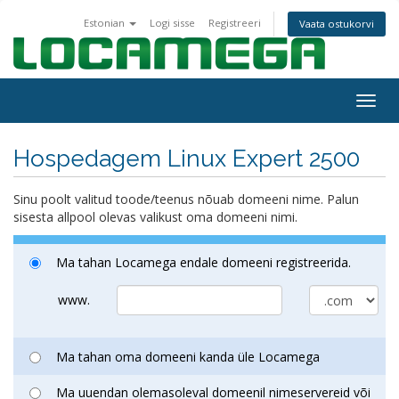
Estonian
Logi sisse
Registreeri
Vaata ostukorvi
Togg
navig
Hospedagem Linux Expert 2500
Sinu poolt valitud toode/teenus nõuab domeeni nime. Palun
sisesta allpool olevas valikust oma domeeni nimi.
Ma tahan Locamega endale domeeni registreerida.
www.
Ma tahan oma domeeni kanda üle Locamega
Ma uuendan olemasoleval domeenil nimeservereid või