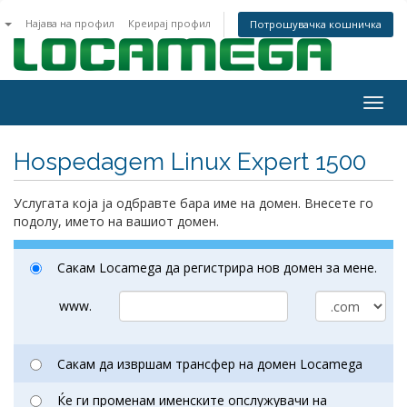
n
Најава на профил
Креирај профил
Потрошувачка кошничка
Togg
navig
Hospedagem Linux Expert 1500
Услугата која ја одбравте бара име на домен. Внесете го
подолу, името на вашиот домен.
Сакам Locamega да регистрира нов домен за мене.
www.
Сакам да извршам трансфер на домен Locamega
Ќе ги променам именските опслужувачи на