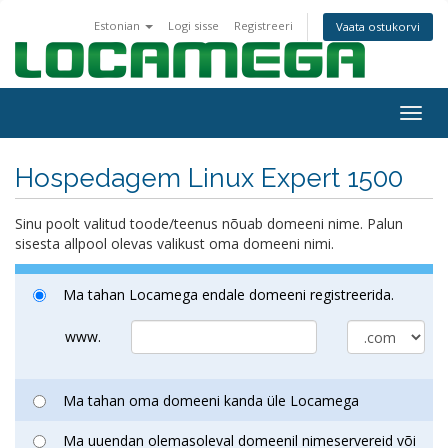
Estonian
Logi sisse
Registreeri
Vaata ostukorvi
Togg
navig
Hospedagem Linux Expert 1500
Sinu poolt valitud toode/teenus nõuab domeeni nime. Palun
sisesta allpool olevas valikust oma domeeni nimi.
Ma tahan Locamega endale domeeni registreerida.
www.
Ma tahan oma domeeni kanda üle Locamega
Ma uuendan olemasoleval domeenil nimeservereid või