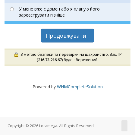
У мене вже є домен або я планую його
зареєструвати пізніше
Продовжувати
З метою безпеки та перевірки на шахрайство, Ваш IP
(
216.73.216.67
) буде збережений.
Powered by
WHMCompleteSolution
Copyright © 2026 Locamega. All Rights Reserved.